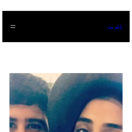
رفتن
به
محتوا
پابلو بت